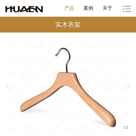
产品
案例
关于
实木衣架
1
/
1