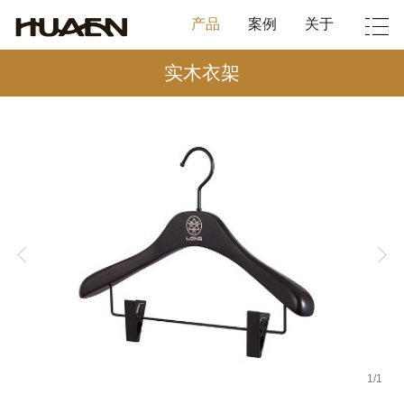
产品
案例
关于
实木衣架
1
/
1