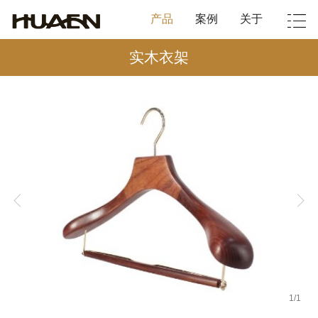
产品
案例
关于
实木衣架
1
/
1