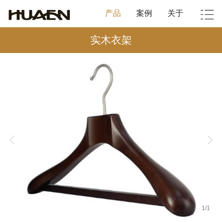
产品
案例
关于
实木衣架
1
/
1