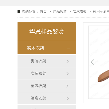
您的位置：
首页
>
产品频道
>
实木衣架
>
家用宽肩实
华恩样品鉴赏
实木衣架
男装衣架
女装衣架
童装衣架
酒店衣架