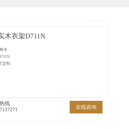
木衣架D711N
 榉木
11N
可定制
热线
在线咨询
7137271