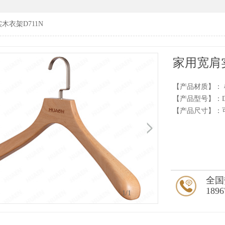
木衣架D711N
家用宽肩实
【产品材质】：
【产品型号】：D7
【产品尺寸】：
全国
1896
1
/1