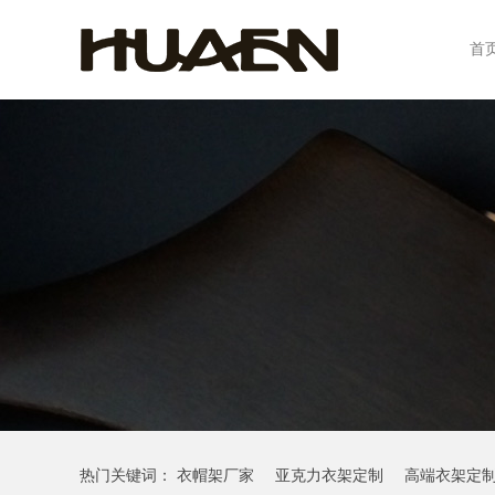
首
热门关键词：
衣帽架厂家
亚克力衣架定制
高端衣架定