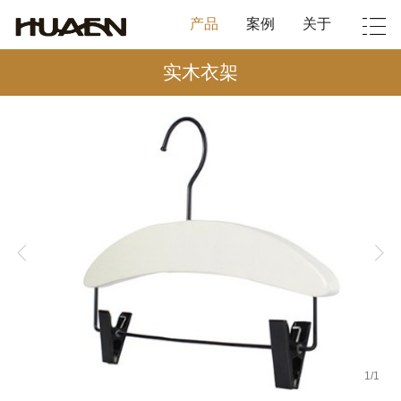
产品
案例
关于
实木衣架
1
/
1