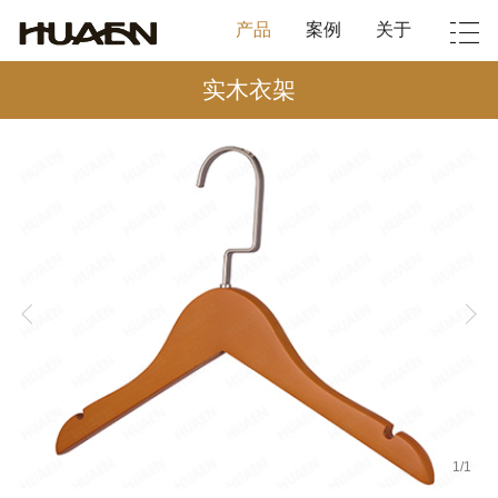
产品
案例
关于
实木衣架
1
/
1