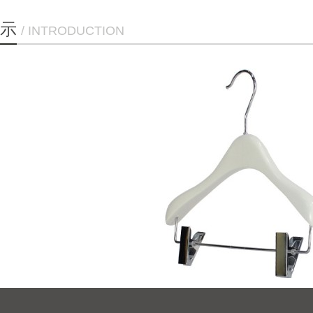
示
/ INTRODUCTION