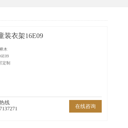
装衣架16E09
 榉木
E09
可定制
热线
在线咨询
7137271