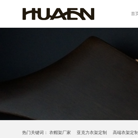
首
热门关键词：
衣帽架厂家
亚克力衣架定制
高端衣架定