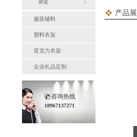
裤架
产品展
服装辅料
塑料衣架
亚克力衣架
企业礼品定制
咨询热线
18967137271