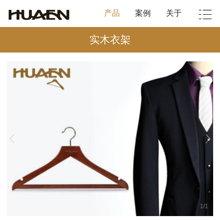
产品
案例
关于
实木衣架
1
/
1