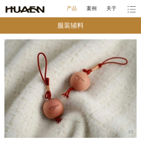
产品
案例
关于
服装辅料
1
/
1