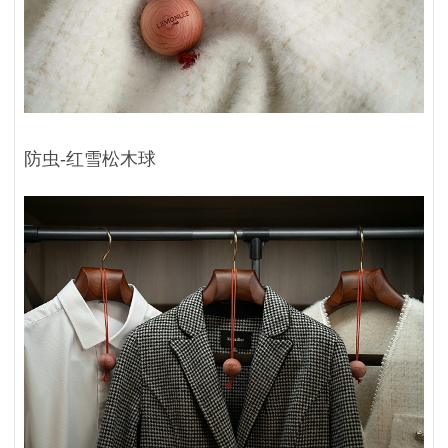
防虫-红雪松木球