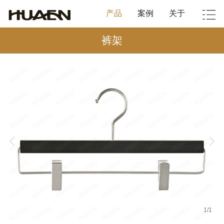
产品
案例
关于
裤架
1
/
1