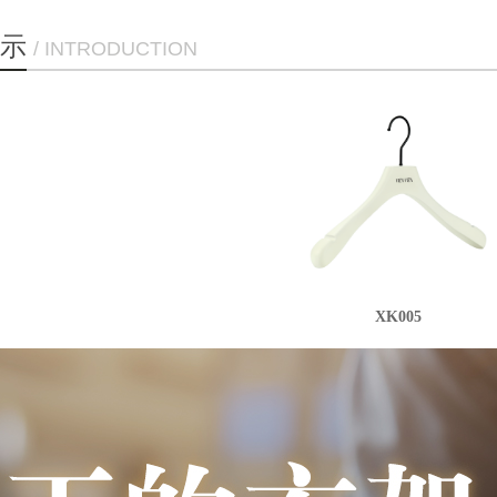
示
/ INTRODUCTION
XK005