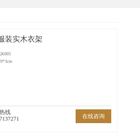
款服装实木衣架
K005
*3cm
热线
在线咨询
7137271