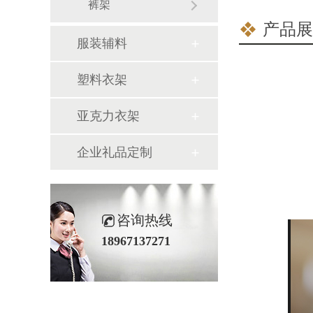
裤架
产品展
服装辅料
塑料衣架
亚克力衣架
企业礼品定制
咨询热线
18967137271