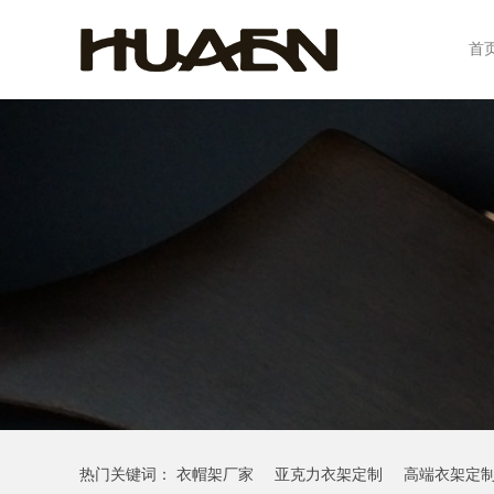
首
热门关键词：
衣帽架厂家
亚克力衣架定制
高端衣架定