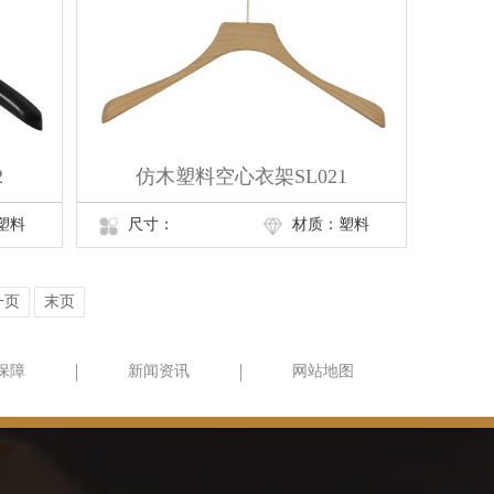
2
仿木塑料空心衣架SL021
塑料
尺寸：
材质：塑料
一页
末页
保障
新闻资讯
网站地图