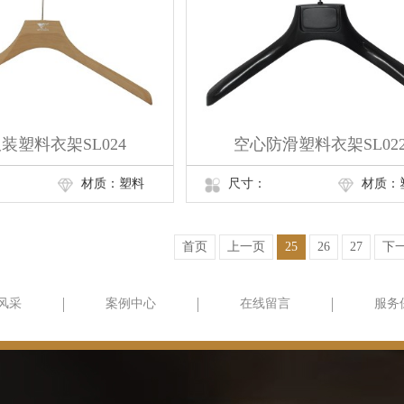
装塑料衣架SL024
空心防滑塑料衣架SL02
材质：塑料
尺寸：
材质：
首页
上一页
25
26
27
下
风采
案例中心
在线留言
服务