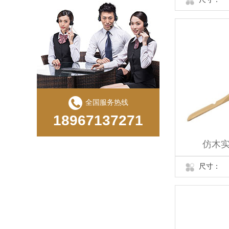
全国服务热线
18967137271
仿木实
尺寸：