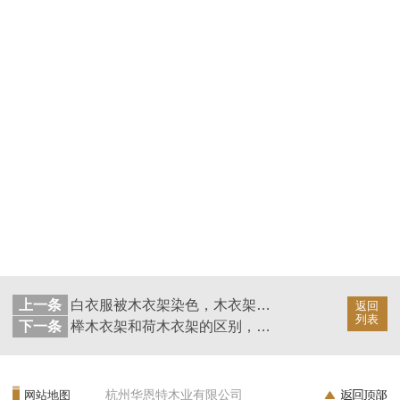
上一条
白衣服被木衣架染色，木衣架挂白衣服染黄，要怎样避免？—华恩衣架
返回
列表
下一条
榉木衣架和荷木衣架的区别，榉木和荷木哪个做衣架好？—华恩衣架
杭州华恩特木业有限公司
网站地图