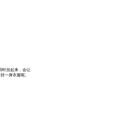
同时挂起来，会让
好挂一身衣服呢。