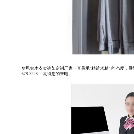
华恩实木衣架裤架定制厂家一直秉承
“
精益求精
”
的态度，贯
678-5228
，期待您的来电。