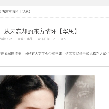
却的东方情怀【华恩】
—从未忘却的东方情怀【华恩】
编辑： 栖
来源： 华恩
发布日期： 2019.08.22
着也显端庄清雅，同样有人穿了会俗相毕露—这其实就是中式风格迷人却