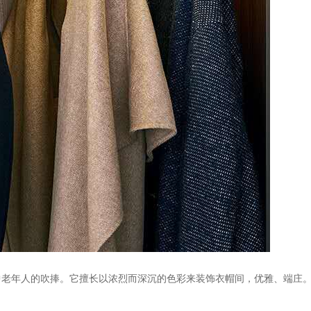
中老年人的吹捧。它擅长以浓烈而深沉的色彩来装饰衣帽间，优雅、端庄