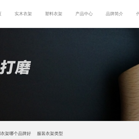
页
实木衣架
塑料衣架
产品中心
品牌简介
制衣架哪个品牌好
服装衣架类型