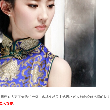
，同样有人穿了会俗相毕露
—
这其实就是中式风格迷人
却也较
难把握的魅
实木衣架
。