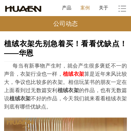
产品
案例
关于
公司动态
植绒衣架先别急着买！看看优缺点！
——华恩
每当有新事物产生时，就会产生很多褒贬不一的
声音，衣架行业也一样，
植绒衣架
算是近年来风比较
大，争议也比较多的衣架。相信玩某书的朋友一定在
上面看到过无数篇安利
植绒衣架
的作品，也有无数篇
说
植绒衣架
不好的作品，今天我们就来看看植绒衣架
到底有哪些优缺点。