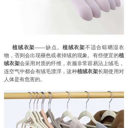
植绒衣架
——缺点。
植绒衣架
不适合晾晒湿衣
物，否则会出现褪色或者掉绒的现象。有些便宜的
植
绒衣架
会采用对质的纤维，衣服非常容易沾上绒毛，
连空气中都会有绒毛漂浮，这种
植绒衣架
长期使用对
人体是有危害的。