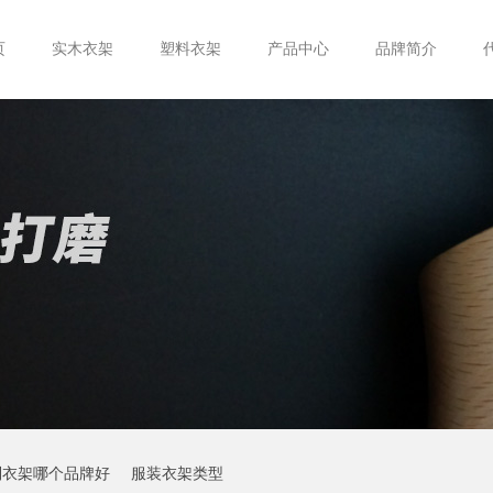
页
实木衣架
塑料衣架
产品中心
品牌简介
制衣架哪个品牌好
服装衣架类型