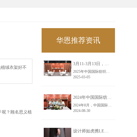
华恩推荐资讯
3月11-3月13日，华恩诚邀您共赴上海面辅料春夏展——华恩
说植绒衣架好不
2025年中国国际纺织面料及辅料（春夏）博览会即将盛大开启！感谢您对华恩品牌的关注！3.11-3.13，杭州华恩（LEMONLEE）诚邀您共赴这场春日的宴会！
2025-03-05
2024年中国国际纺织面料及辅料（秋冬）博览会完美收官！——华恩
2024年8月，中国国际纺织面料及辅料（秋冬）博览会完美收官！作为一家拥有30年历史的专业衣架制造商，我们非常荣幸能够参与这一盛会，并在此期间与众多客户进行了广泛而深入的交流。
2024-08-30
好
呢？顾名思义植
设计师如虎携LEMONLEE红雪松礼盒荣获第六届未来·已来香港新锐当代设计奖铜奖