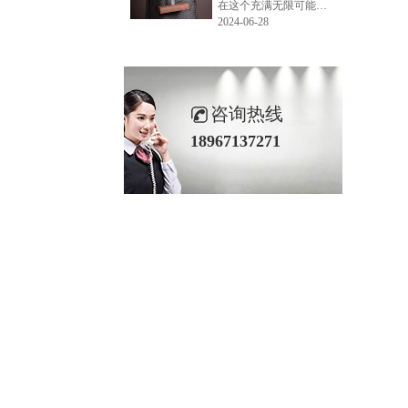
在这个充满无限可能的2024年夏季，LEMONLEE品牌设计师如虎以其非凡的创意与对自然的深刻理解，精心打造的红雪松木球礼盒，在“2024未来·已来——第六届香港新锐当代设计奖”中摘得铜奖。这不仅是对设计师如虎原创设计能力的嘉奖，更是对LEMONLEE品牌的高度认可。
2024-06-28
咨询热线
18967137271