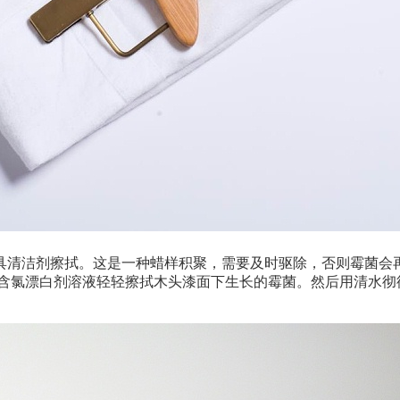
具清洁剂擦拭。这是一种蜡样积聚，需要及时驱除，否则霉菌会
含氯漂白剂溶液轻轻擦拭木头漆面下生长的霉菌。然后用清水彻