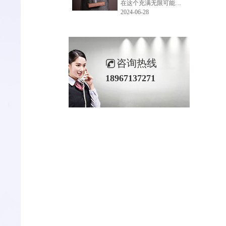
在这个充满无限可能的2024年夏季，LEMONLEE品牌设计师如虎以其非凡的创意与对自然的深刻理解，精心打造的红雪松木球礼盒，在“2024未来·已来——第六届香港新锐当代设计奖”中摘得铜奖。这不仅是对设计师如虎原创设计能力的嘉奖，更是对LEMONLEE品牌的高度认可。
2024-06-28
咨询热线
18967137271