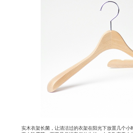
实木衣架长菌，让清洁过的衣架在阳光下放置几个小