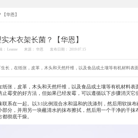
？【华恩】
理实木衣架长菌？【华恩】
： Leanne
来源： 华恩
发布日期： 2019.07.15
下生长，在纸张，皮革，木头和天然纤维，以及食品或土壤等有机材料表
在纸张，皮革，木头和天然纤维，以及食品或土壤等有机材料表
防止霉变的好方法，但如果已经发霉，可以遵循以下步骤消灭它
味联系在一起。以
3:1
比例混合水和温和的洗涤剂，然后用软抹布
小部分，并用另一块蘸清水的抹布擦拭，然后用一个干净的干抹
方都彻底干燥。