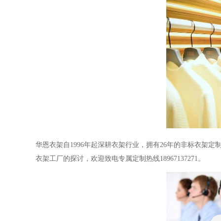
华恩衣架自
1996年起深耕衣架行业，拥有26年的非标衣架定
衣架工厂
的探讨，欢迎致电专属定制热线
18967137271。