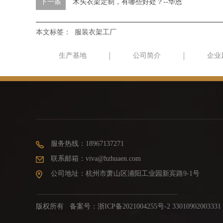
下一条
木头衣架定制，有哪些好处？--华恩
本文标签：
服装衣架工厂
生产基地
公司简介
企业
服务热线：18967137271
联系邮箱：viva@hzhuaen.com
公司地址：杭州市萧山区浦阳工业园新宾路9-1号
版权所有 备案号：
浙ICP备2021004255号-2 33010902003331