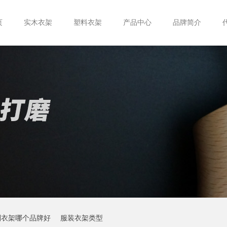
页
实木衣架
塑料衣架
产品中心
品牌简介
制衣架哪个品牌好
服装衣架类型