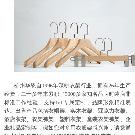
杭州华恩自1996年深耕衣架行业，拥有26年生产
经验，二十多年来累积了5000多家知名品牌时装店非
标准工作经验，支持1v1专属定制，品牌形象精准表
达。出售产品包括
衣帽架
、
实木衣架
、
亚克力衣架
、
酒店衣架
、
衣架裤架
、
塑料衣架
、
童装衣架裤架
、
企
业礼品定制
等，假如您对多用衣服架感兴趣，请拨通