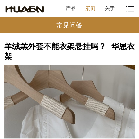
产品
案例
关于
常见问答
羊绒羔外套不能衣架悬挂吗？--华恩衣
架