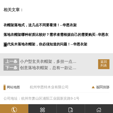
相关文章：
衣帽架落地式，这几点不同要看清！--华恩衣架
落地衣帽架哪种材质比较好？需求者需根据自己的需要购买--华恩衣
现代实木落地衣帽架，你必须知道的问题！--华恩衣架
架
上一条
小户型玄关衣帽架，多挂一点的衣帽架。--华恩衣架
返回
列表
下一条
创意落地衣帽架，总有一款让你心动！--华恩衣架
杭州华恩特木业有限公司
网站地图
公司地址：杭州市萧山区浦阳工业园新宾路9-1号