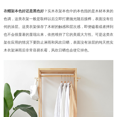
衣帽架本色好还是黑色好
？实木衣架本色中的本色指的是木材本来的
色调，这类衣架一般是取样以后立即打磨抛光随后接榫，表面沒有任
何的涂层。这类衣架保存了木材的触感和层次感，即便磕着或者摔到
也不会很显著的显现出来，依然维持了它的美观大方性。可是这类衣
架在应用的情况下要防止淋雨和风吹日晒，表面沒有涂层的纯天然实
木衣架淋雨后非常容易长霉，风吹日晒也会使它掉色。