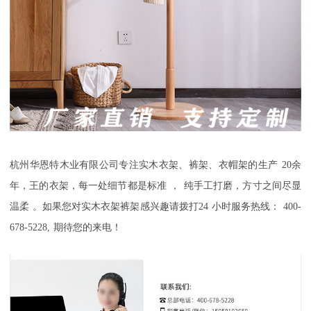
杭州华恩特木业有限公司
专注实木衣架、裤架
、衣帽架
的生产
20
余
年
，
王的衣架，每一处细节都是标准
，
纯手工打磨，方寸之间尽显
温柔
。如果您对实木衣架裤架感兴趣请拨打
24
小时服务热线：
400-
678-5228,
期待您的来电！