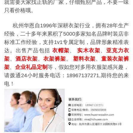
就需要大家找正轨的厂家，仔细甄别产品，不要一味
只看价格哦。
杭州华恩自1996年深耕衣架行业，拥有28年生产
经验，二十多年来累积了5000多家知名品牌时装店非
标准工作经验，支持1v1专属定制，品牌形象精准表
达。出售产品包括
衣帽架
、
实木衣架
、
亚克力衣
架
、
酒店衣架
、
衣架裤架
、
塑料衣架
、
童装衣架裤
架
、
企业礼品定制
等，假如您对多用衣服架感兴趣，
请拨通24小时服务电话：18967137271,期待您的来
电！