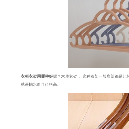
衣柜衣架用哪种好
呢？
木质衣架
：
这种衣架一般肩部都是比
就是怕水而且价格高。