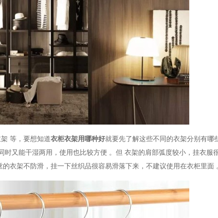
衣架
等，要想知道
衣柜衣架用哪种好
就要先了解这些不同的衣架分别有哪
同时又能干湿两用，
使用也比较方便
。但
衣架的肩部弧度较小，挂衣服
丝的衣架不防滑，挂一下丝织品很容易滑落下来，不建议使用在衣柜里面