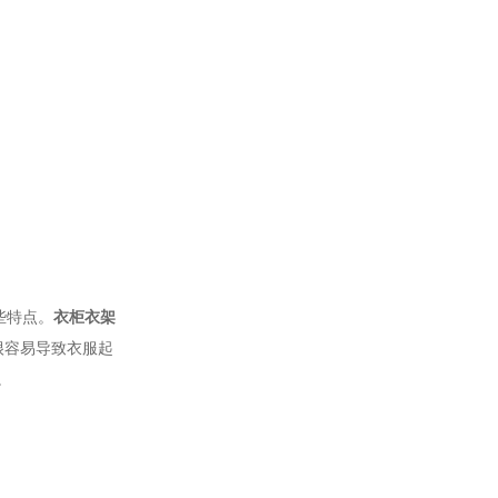
些特点。
衣柜衣架
很容易导致衣服起
。