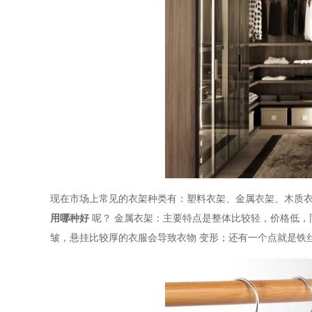
现在市场上常见的衣架
种类
有
：
塑料衣架、金属衣架、木质
用哪种好
呢？
金属衣架
：
主要特点是整体比较轻，
价格低，
皱
，悬挂
比较厚的衣服
会导致衣物
变形；还有一个点就是铁