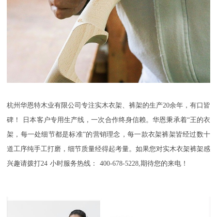
杭州华恩特木业有限公司
专注实木衣架、裤架的生产
20
余年，有口皆
碑！
日本客户专用生产线，一次合作终身信赖。华恩秉承着
“王的衣
架，每一处细节都是标准”的营销理念，每一款衣架裤架皆经过数十
道工序纯手工打磨，细节质量经得起考量。如果您对实木衣架裤架感
兴趣请拨打
24
小时服务热线：
400-678-5228,
期待您的来电！