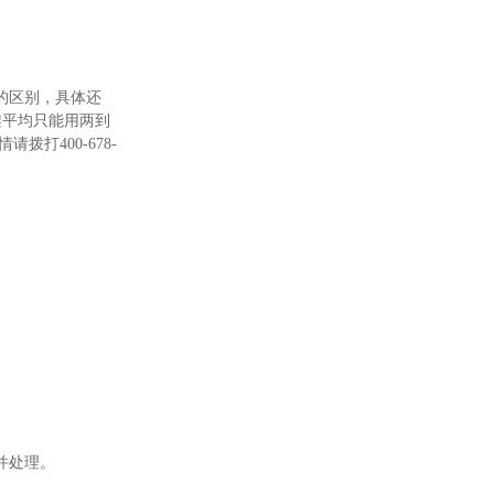
的区别，具体还
架平均只能用两到
打400-678-
并处理。