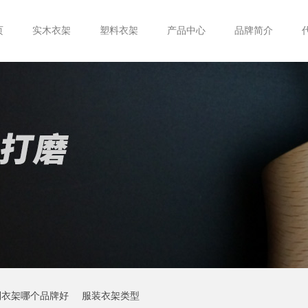
页
实木衣架
塑料衣架
产品中心
品牌简介
制衣架哪个品牌好
服装衣架类型