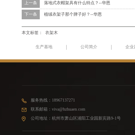
上一条
落地式衣帽架具有什么特点？--华恩
下一条
植绒衣架子那个牌子好？--华恩
本文标签：
衣架木
生产基地
公司简介
企业
服务热线：18967137271
联系邮箱：viva@hzhuaen.com
公司地址：杭州市萧山区浦阳工业园新宾路9-1号