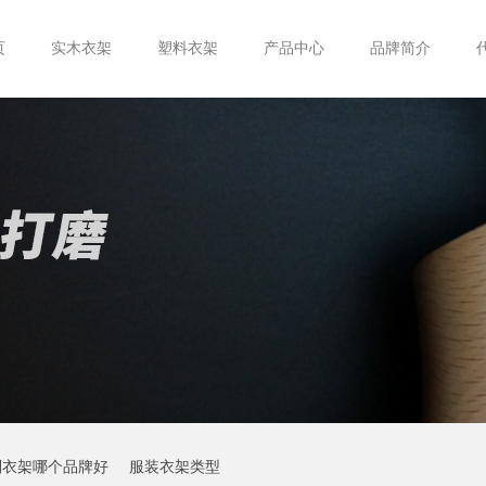
页
实木衣架
塑料衣架
产品中心
品牌简介
制衣架哪个品牌好
服装衣架类型