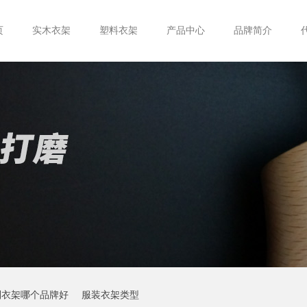
页
实木衣架
塑料衣架
产品中心
品牌简介
制衣架哪个品牌好
服装衣架类型