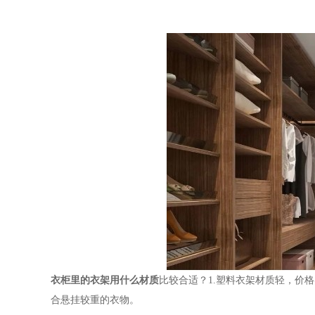
衣柜里的衣架用什么材质
比较合适？
1.塑料衣架材质轻，价
合悬挂较重的衣物。