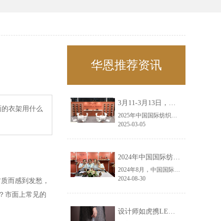
华恩推荐资讯
3月11-3月13日，华恩诚邀您共赴上海面辅料春夏展——华恩
面的衣架用什么
2025年中国国际纺织面料及辅料（春夏）博览会即将盛大开启！感谢您对华恩品牌的关注！3.11-3.13，杭州华恩（LEMONLEE）诚邀您共赴这场春日的宴会！
2025-03-05
2024年中国国际纺织面料及辅料（秋冬）博览会完美收官！——华恩
2024年8月，中国国际纺织面料及辅料（秋冬）博览会完美收官！作为一家拥有30年历史的专业衣架制造商，我们非常荣幸能够参与这一盛会，并在此期间与众多客户进行了广泛而深入的交流。
2024-08-30
材质而感到发愁，
？市面上常见的
设计师如虎携LEMONLEE红雪松礼盒荣获第六届未来·已来香港新锐当代设计奖铜奖