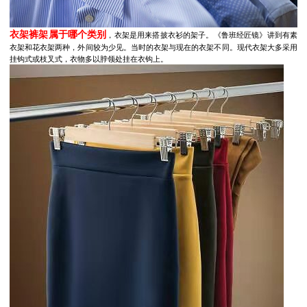
衣架裤架属于哪个类别
，衣架是用来搭披衣衫的架子。《鲁班经匠镜》讲到有素
衣架和花衣架两种，外间较为少见。当时的衣架与现在的衣架不同。现代衣架大多采用
挂钩式或枝叉式，衣物多以脖领处挂在衣钩上。