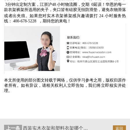
3
分钟出定制方案，江浙沪
48
小时物流圈，交期
0
延误！华恩的每一
款衣架裤架所选用的夹子，夹口皆有硅胶无恒防滑垫，避免衣物滑落
或者出夹痕。如果您对实木衣架裤架感兴趣请拨打
24
小时服务热
线：
400-678-5228
，期待您的来电！
本文所使用的部分图文转载于网络，仅供学习参考之用，版权归原作
者所有。如有异议，请相关权利人立即告知，我们将立即核实并处
理。
上一条
西装实木衣架和塑料衣架哪个好？【华恩】
返回