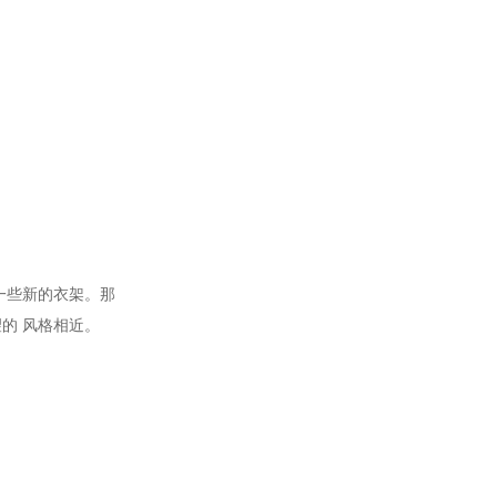
一些新的衣架。那
望的
风格
相近。