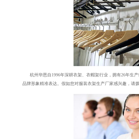
杭州华恩自
1996
年深耕衣架、衣帽架行业，拥有
26
年生产
品牌形象精准表达。假如您对
服装衣架生产厂家
感兴趣，请