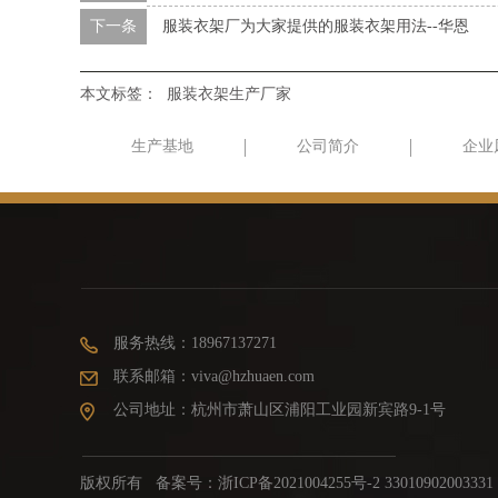
下一条
服装衣架厂为大家提供的服装衣架用法--华恩
本文标签：
服装衣架生产厂家
生产基地
公司简介
企业
服务热线：18967137271
联系邮箱：viva@hzhuaen.com
公司地址：杭州市萧山区浦阳工业园新宾路9-1号
版权所有 备案号：
浙ICP备2021004255号-2 33010902003331