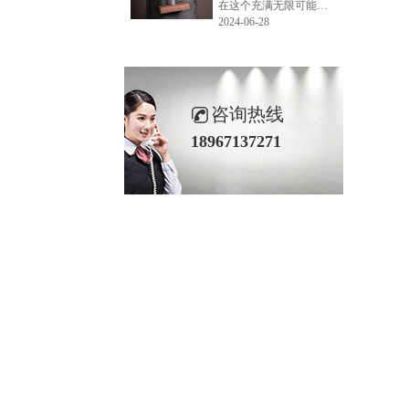
在这个充满无限可能的2024年夏季，LEMONLEE品牌设计师如虎以其非凡的创意与对自然的深刻理解，精心打造的红雪松木球礼盒，在“2024未来·已来——第六届香港新锐当代设计奖”中摘得铜奖。这不仅是对设计师如虎原创设计能力的嘉奖，更是对LEMONLEE品牌的高度认可。
2024-06-28
咨询热线
18967137271