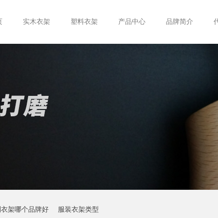
页
实木衣架
塑料衣架
产品中心
品牌简介
制衣架哪个品牌好
服装衣架类型