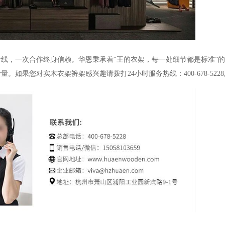
产线，一次合作终身信赖。华恩秉承着“王的衣架，每一处细节都是标准”
果您对实木衣架裤架感兴趣请拨打24小时服务热线：400-678-522