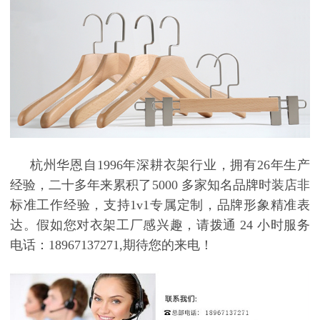
杭州华恩自
1996
年深耕衣架行业，拥有
26
年生产
经验，二十多年来累积了
5000
多家知名品牌时装店非
标准工作经验，支持
1v1
专属定制，品牌形象精准表
达。假如您对
衣架工厂
感兴趣，请拨通
24
小时服务
电话：
18967137271,
期待您的来电！