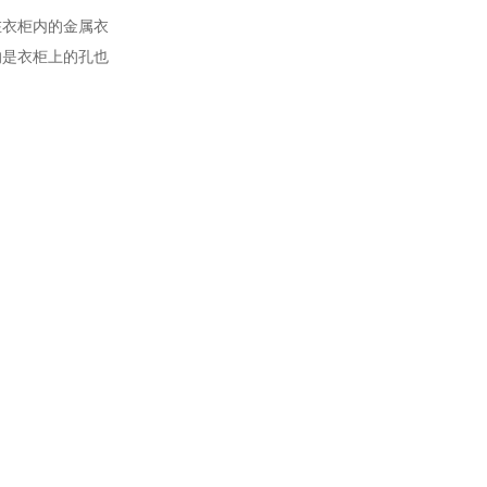
在衣柜内的金属衣
的是衣柜上的孔也