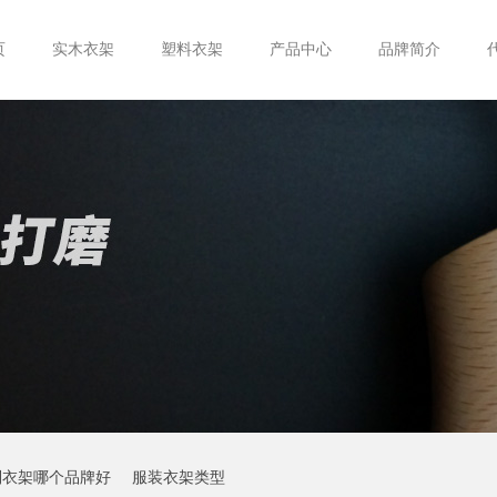
页
实木衣架
塑料衣架
产品中心
品牌简介
制衣架哪个品牌好
服装衣架类型