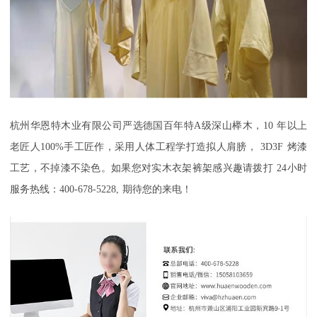
杭州华恩特木业有限公司严选德国百年特
A
级深山榉木，
10
年以上
老匠人
100%
手工匠作，采用人体工程学打造拟人肩膀，
3D3F
烤漆
工艺，不掉漆不染色。如果您对实木衣架裤架感兴趣请拨打
24
小时
服务热线：
400-678-5228,
期待您的来电！