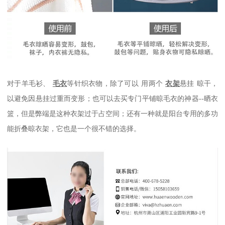
对于
羊毛衫、
毛衣
等针织衣物
，除了
可以
用两个
衣架
悬挂
晾干
，
以避免因悬挂过重而变形；
也可以去买专门平铺晾毛衣的神器
--晒衣
篮，但是弊端是这种衣架过于占空间；还有一种就是阳台专用的多功
能折叠晾衣架，它也是一个很不错的选择。