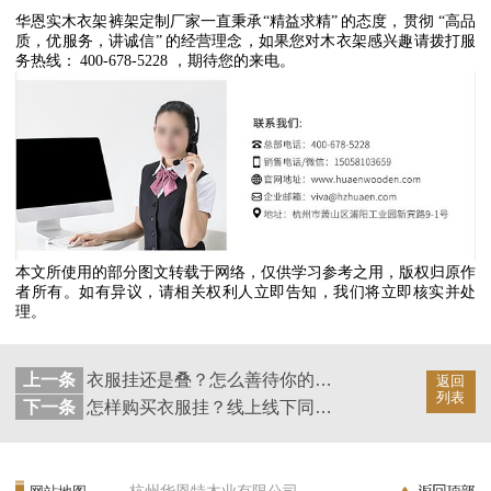
华恩实木衣架裤架定制厂家一直秉承
“
精益求精
”
的态度，贯彻
“
高品
质，优服务，讲诚信
”
的经营理念，如果您对木衣架感兴趣请拨打服
务热线：
400-678-5228
，期待您的来电。
本文所使用的部分图文转载于网络，仅供学习参考之用，版权归原作
者所有。如有异议，请相关权利人立即告知，我们将立即核实并处
理。
上一条
衣服挂还是叠？怎么善待你的衣服【华恩衣架】
返回
列表
下一条
怎样购买衣服挂？线上线下同步进行【华恩衣架】
杭州华恩特木业有限公司