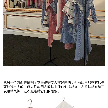
从另一个方面也说明了衣服是需要人撑起来的，但商店里那些衣服是
要被选出去的，所以只能用衣服挂来使它们撑起来。衣服挂起来给了
衣服精气神，让衣服维持它们的版型。