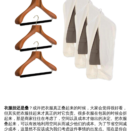
衣服挂还是叠
？或许把衣服真正叠起来的时候，大家会觉得很好看，
但其实把衣服挂起来才真正的对它负责。很多衣服在包装的时候会折
起来，那是商家往往在考虑了，空间以及成本才做出的决定。把衣服
叠起来，可以有效地利用空间从而减少他们的成本。为了节省空间减
少成本，这显然不应该成为我们考虑这件事情的出发点。现在是你自