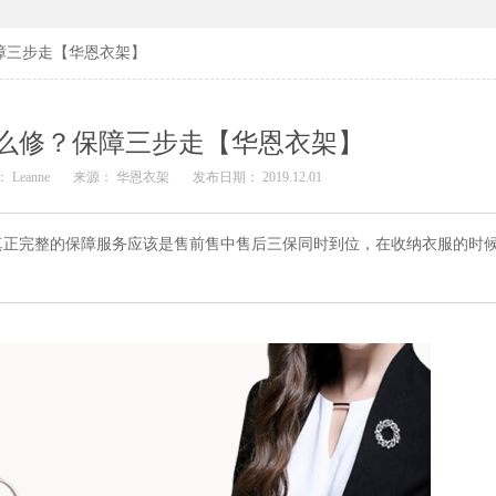
障三步走【华恩衣架】
么修？保障三步走【华恩衣架】
 Leanne
来源： 华恩衣架
发布日期： 2019.12.01
真正完整的保障服务应该是售前售中售后三保同时到位，在收纳衣服的时