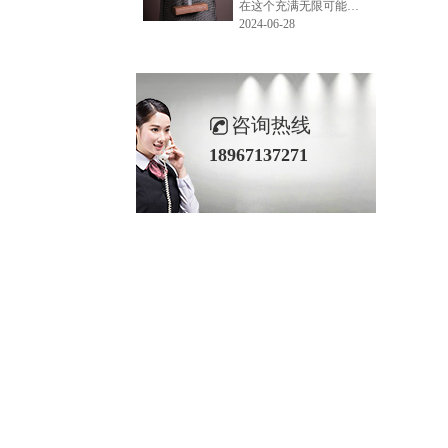
在这个充满无限可能的2024年夏季，LEMONLEE品牌设计师如虎以其非凡的创意与对自然的深刻理解，精心打造的红雪松木球礼盒，在“2024未来·已来——第六届香港新锐当代设计奖”中摘得铜奖。这不仅是对设计师如虎原创设计能力的嘉奖，更是对LEMONLEE品牌的高度认可。
2024-06-28
咨询热线
18967137271