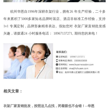
杭州华恩自
1996
年深耕衣架行业，拥有
26
年生产经验，二十多
年来累积了
5000
多家知名品牌时装店、酒店非标准工作经验，支持
1v1
专属定制，品牌形象精准表达。假如您对
衣架厂家直销批发
感
兴趣，请拨通
24
小时服务电话：
18967137271,
期待您的来电！
相关文章：
衣架厂家直销批发，按照这几点找，闭着眼也不会错！--华恩