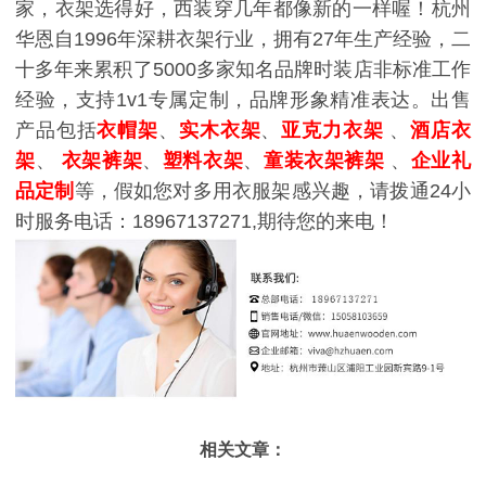
家，衣架选得好，西装穿几年都像新的一样喔！
杭州
华恩自1996年深耕衣架行业，拥有27年生产经验，二
十多年来累积了5000多家知名品牌时装店非标准工作
经验，支持1v1专属定制，品牌形象精准表达。出售
产品包括
衣帽架
、
实木衣架
、
亚克力衣架
、
酒店衣
架
、
衣架裤架
、
塑料衣架
、
童装衣架裤架
、
企业礼
品定制
等，假如您对多用衣服架感兴趣，请拨通24小
时服务电话：18967137271,期待您的来电！
相关文章：