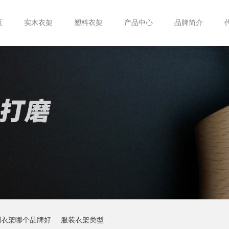
页
实木衣架
塑料衣架
产品中心
品牌简介
制衣架哪个品牌好
服装衣架类型