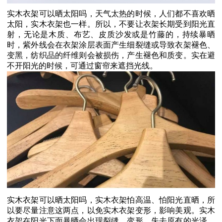
实木衣架可以晒太阳吗，天气太热的时候，人们都不喜欢晒
太阳，实木衣架也一样。所以，不要让衣架长期受到阳光直
射，无论是木质、布艺、皮质沙发或是竹藤的，持续暴晒
时，紫外线会在衣架涂层表面产生细裂缝或导致衣架褪色、
变黑，纺织品的纤维则会被损伤，产生褪色和质变。实在避
不开阳光的时候，可通过窗帘来遮挡光线。
实木衣架可以晒太阳吗，实木衣架怕高温、怕阳光直晒，所
以要尽量注意这两点，以免实木衣架变形，影响美观。实木
衣架在阳光下面暴晒会出现裂缝，变形，失去原有的光泽，