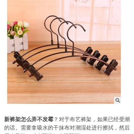
新裤架怎么弄不发霉
？对
于
布艺裤架，如果已经受潮
的话。需要拿吸水的干抹布对潮湿处进行擦拭，然后