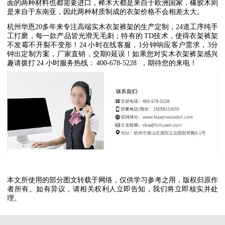
面的两种材料也都需要进口，榉木大都是来自于欧洲国家，橡胶木则
是来自于东南亚，因此两种材质制成的衣架价格不会相差太大。
杭州华恩
20
多年来专注高端实木衣架裤架的生产定制，
24
道工序纯手
工打磨，每一款产品皆光滑无毛刺；特有的
TD
技术，使得衣架裤架
不发霉不开裂不变形！
24
小时在线客服，
1
分钟响应客户需求，
3
分
钟出定制方案，厂家直销，交期
0
延误！如果您对实木衣架裤架感兴
趣请拨打
24
小时服务热线：
400-678-5228
，期待您的来电！
本文所使用的部分图文转载于网络，仅供学习参考之用，版权归原作
者所有。如有异议，请相关权利人立即告知，我们将立即核实并处
理。