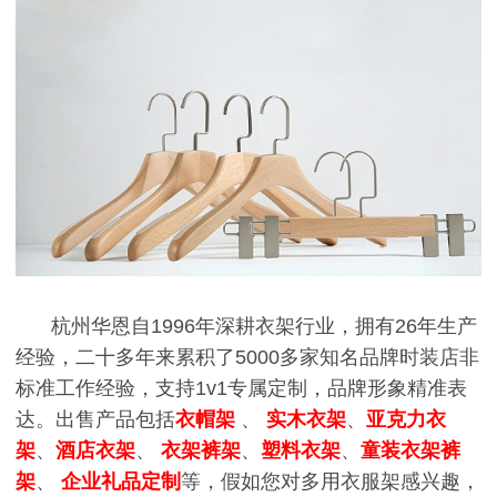
杭州华恩自1996年深耕衣架行业，拥有26年生产
经验，二十多年来累积了5000多家知名品牌时装店非
标准工作经验，支持1v1专属定制，品牌形象精准表
达。出售产品包括
衣帽架
、
实木衣架
、
亚克力衣
架
、
酒店衣架
、
衣架裤架
、
塑料衣架
、
童装衣架裤
架
、
企业礼品定制
等，假如您对多用衣服架感兴趣，